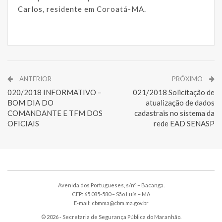
Carlos, residente em Coroatá-MA.
ANTERIOR
PRÓXIMO
020/2018 INFORMATIVO –
021/2018 Solicitação de
BOM DIA DO
atualização de dados
COMANDANTE E TFM DOS
cadastrais no sistema da
OFICIAIS
rede EAD SENASP
Avenida dos Portugueses, s/nº – Bacanga.
CEP: 65.085-580 – São Luís – MA
E-mail: cbmma@cbm.ma.gov.br
© 2026 - Secretaria de Segurança Pública do Maranhão.