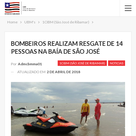
Home
UBM's
1CIBM (São José de Ribamar)
BOMBEIROS REALIZAM RESGATE DE 14
PESSOAS NA BAÍA DE SÃO JOSÉ
1CIBM (SÃO JOSÉ DE RIBAMAR)
NOTICIAS
Por
Admcbmma01
ATUALIZADO EM
2 DE ABRIL DE 2018