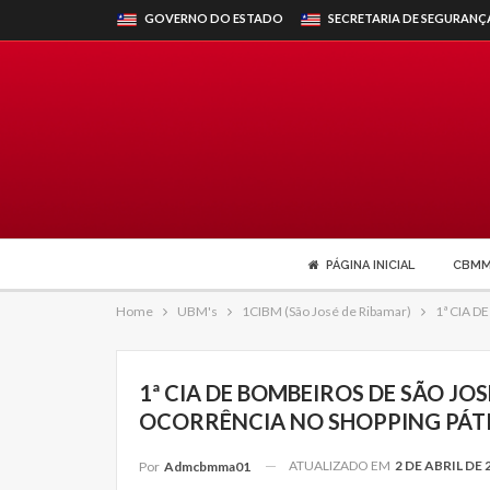
GOVERNO DO ESTADO
SECRETARIA DE SEGURANÇ
PÁGINA INICIAL
CBM
Home
UBM's
1CIBM (São José de Ribamar)
1ª CIA 
1ª CIA DE BOMBEIROS DE SÃO JO
OCORRÊNCIA NO SHOPPING PÁT
ATUALIZADO EM
2 DE ABRIL DE 
Por
Admcbmma01