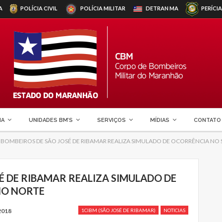
A
POLÍCIA CIVIL
POLÍCIA MILITAR
DETRAN
MA
PERÍCIA
MA
UNIDADES BM’S
SERVIÇOS
MÍDIAS
CONTATO
DE BOMBEIROS DE SÃO JOSÉ DE RIBAMAR REALIZA SIMULADO DE OCORRÊNCIA NO
SÉ DE RIBAMAR REALIZA SIMULADO DE
IO NORTE
2018
1CIBM (SÃO JOSÉ DE RIBAMAR)
NOTICIAS