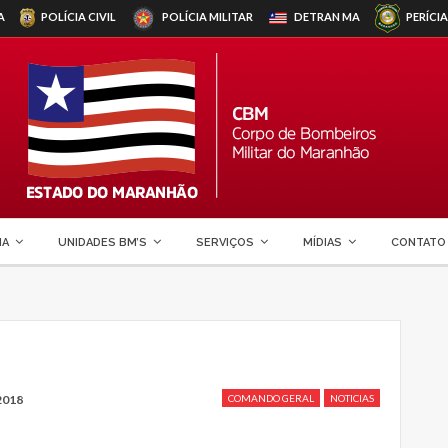
A
POLÍCIA CIVIL
POLÍCIA MILITAR
DETRAN
MA
PERÍCIA
MA
UNIDADES BM’S
SERVIÇOS
MÍDIAS
CONTATO
2018
COMANDO GERAL
NOTICIAS