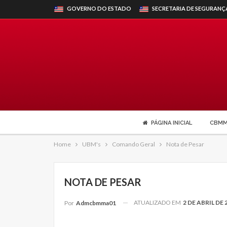
GOVERNO DO ESTADO
SECRETARIA DE SEGURANÇ
PÁGINA INICIAL
CBM
Home
UBM's
Comando Geral
Nota de Pesar
NOTA DE PESAR
ATUALIZADO EM
2 DE ABRIL DE 
Por
Admcbmma01