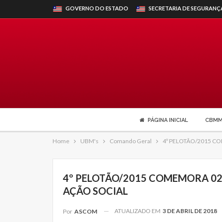
GOVERNO DO ESTADO
SECRETARIA DE SEGURANÇ
PÁGINA INICIAL
CBM
Home
UBM's
Comando Geral
4º PELOTÃO/2015 C
4º PELOTÃO/2015 COMEMORA 0
AÇÃO SOCIAL
ATUALIZADO EM
3 DE ABRIL DE 2018
Por
ASCOM