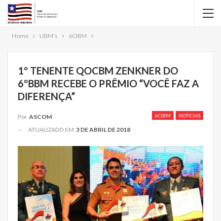
Home
UBM's
6CIBM
1º TENENTE QOCBM ZENKNER DO
6ºBBM RECEBE O PRÊMIO “VOCÊ FAZ A
DIFERENÇA”
6CIBM
NOTICIAS
Por
ASCOM
ATUALIZADO EM
3 DE ABRIL DE 2018