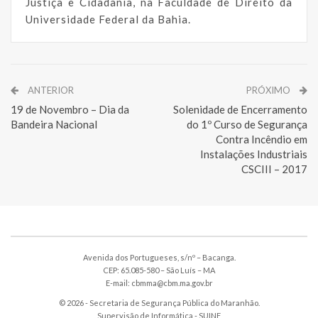
Justiça e Cidadania, na Faculdade de Direito da
Universidade Federal da Bahia.
ANTERIOR
PRÓXIMO
19 de Novembro – Dia da
Solenidade de Encerramento
Bandeira Nacional
do 1º Curso de Segurança
Contra Incêndio em
Instalações Industriais
CSCIII – 2017
Avenida dos Portugueses, s/nº – Bacanga.
CEP: 65.085-580 – São Luís – MA
E-mail: cbmma@cbm.ma.gov.br
© 2026 - Secretaria de Segurança Pública do Maranhão.
Supervisão de Informática -
SUINF