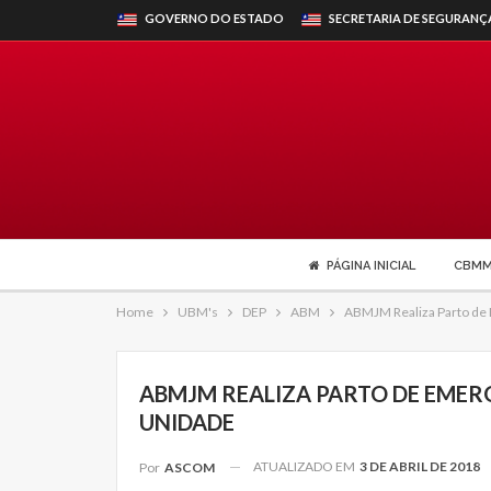
GOVERNO DO ESTADO
SECRETARIA DE SEGURANÇ
PÁGINA INICIAL
CBM
Home
UBM's
DEP
ABM
ABMJM Realiza Parto de
ABMJM REALIZA PARTO DE EMER
UNIDADE
ATUALIZADO EM
3 DE ABRIL DE 2018
Por
ASCOM