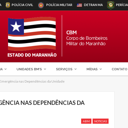
A
POLÍCIA CIVIL
POLÍCIA MILITAR
DETRAN
MA
PERÍCIA
MA
UNIDADES BM’S
SERVIÇOS
MÍDIAS
CONTATO
 Emergência nas Dependências da Unidade
GÊNCIA NAS DEPENDÊNCIAS DA
ABM
NOTICIAS