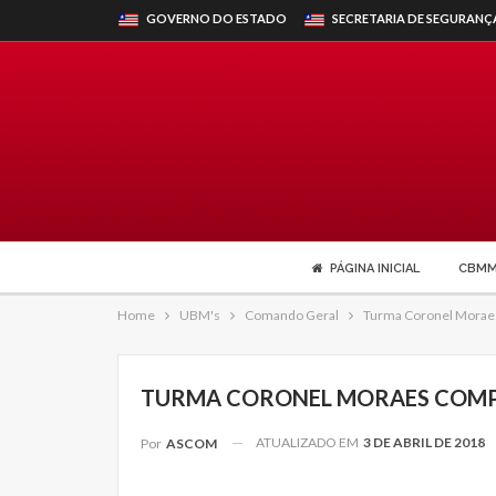
GOVERNO DO ESTADO
SECRETARIA DE SEGURANÇ
PÁGINA INICIAL
CBM
Home
UBM's
Comando Geral
Turma Coronel Moraes
TURMA CORONEL MORAES COMP
ATUALIZADO EM
3 DE ABRIL DE 2018
Por
ASCOM