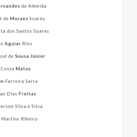
ernandes
de Almeida
sé de
Moraes
Soares
ta dos Santos Soares
an
Aguiar
Rios
osé de
Sousa Júnior
c Costa
Matos
on
Ferreira Serra
lan Dias
Freitas
rson Silva e Silva
Martins Ribeiro