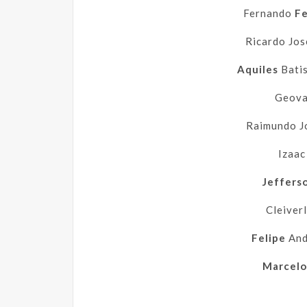
Fernando
F
Ricardo Jo
Aquiles
Batis
Geov
Raimundo J
Izaa
Jeffers
Cleiver
Felipe
Ande
Marcelo