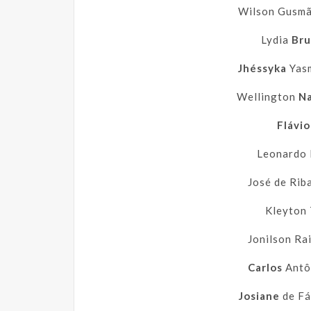
Wilson Gusm
Lydia
Bru
Jhéssyka
Yas
Wellington
N
Flávio
Leonardo
José de Ri
Kleyton
Jonilson R
Carlos
Antô
Josiane
de Fá