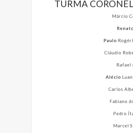
TURMA CORONEL 
Márcio 
Renat
Paulo
Rogér
Cláudio Rob
Rafael
Alécio
Luan
Carlos Alb
Fabiano d
Pedro Ít
Marcel 