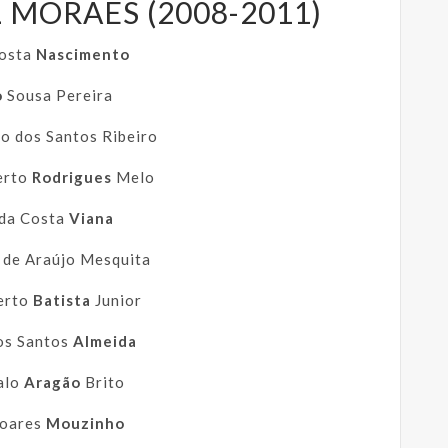
MORAES (2008-2011)
Costa
Nascimento
o
Sousa Pereira
io
dos Santos Ribeiro
erto
Rodrigues
Melo
 da Costa
Viana
 de Araújo Mesquita
erto
Batista
Junior
os Santos
Almeida
alo
Aragão
Brito
Soares
Mouzinho