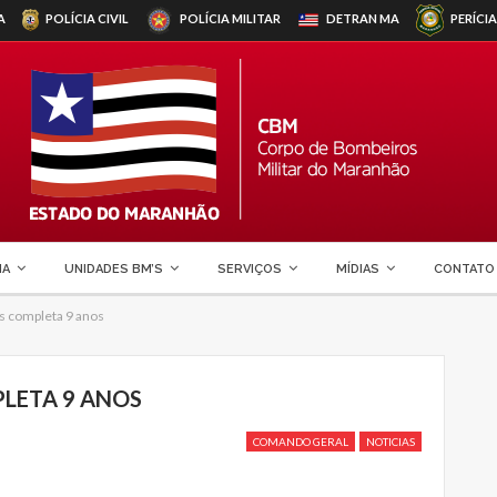
A
POLÍCIA CIVIL
POLÍCIA MILITAR
DETRAN
MA
PERÍCIA
MA
UNIDADES BM’S
SERVIÇOS
MÍDIAS
CONTATO
 completa 9 anos
LETA 9 ANOS
COMANDO GERAL
NOTICIAS