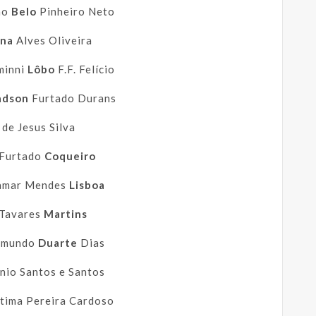
ão
Belo
Pinheiro Neto
na
Alves Oliveira
minni
Lôbo
F.F. Felício
adson
Furtado Durans
de Jesus Silva
 Furtado
Coqueiro
bamar Mendes
Lisboa
 Tavares
Martins
aimundo
Duarte
Dias
nio Santos e Santos
tima Pereira Cardoso