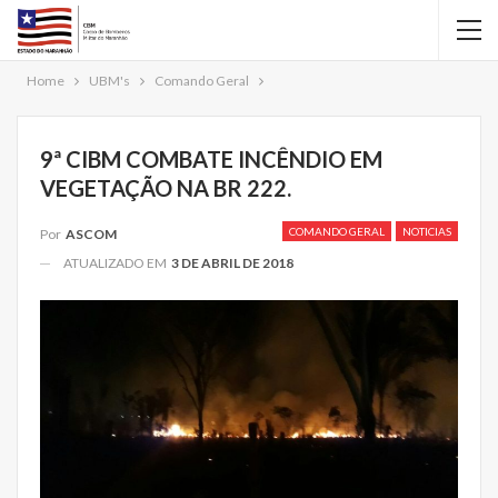
Home
UBM's
Comando Geral
9ª CIBM COMBATE INCÊNDIO EM
VEGETAÇÃO NA BR 222.
COMANDO GERAL
NOTICIAS
Por
ASCOM
ATUALIZADO EM
3 DE ABRIL DE 2018