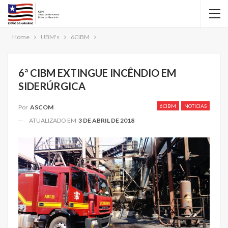
Home
UBM's
6CIBM
6ª CIBM EXTINGUE INCÊNDIO EM
SIDERÚRGICA
6CIBM
NOTICIAS
Por
ASCOM
ATUALIZADO EM
3 DE ABRIL DE 2018