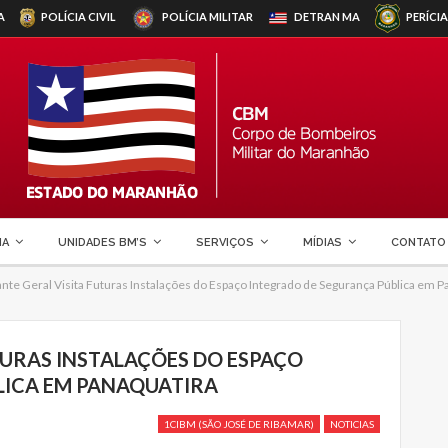
A
POLÍCIA CIVIL
POLÍCIA MILITAR
DETRAN
MA
PERÍCIA
MA
UNIDADES BM’S
SERVIÇOS
MÍDIAS
CONTATO
te Geral Visita Futuras Instalações do Espaço Integrado de Segurança Pública em P
URAS INSTALAÇÕES DO ESPAÇO
LICA EM PANAQUATIRA
1CIBM (SÃO JOSÉ DE RIBAMAR)
NOTICIAS