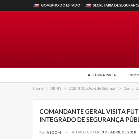
GOVERNO DO ESTADO
SECRETARIA DE SEGURANÇ
PÁGINA INICIAL
CBM
Home
UBM's
1CIBM (São José de Ribamar)
Comandan
COMANDANTE GERAL VISITA FUT
INTEGRADO DE SEGURANÇA PÚB
ATUALIZADO EM
3 DE ABRIL DE 2018
Por
ASCOM