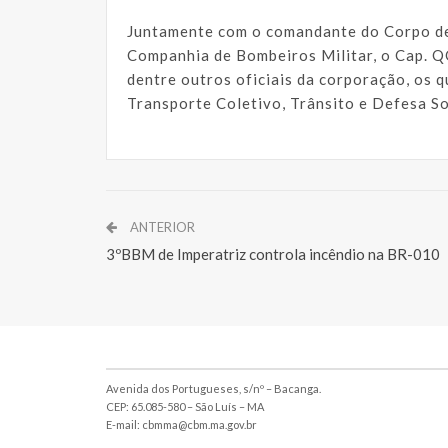
Juntamente com o comandante do Corpo d
Companhia de Bombeiros Militar, o Cap. Q
dentre outros oficiais da corporação, os 
Transporte Coletivo, Trânsito e Defesa So
ANTERIOR
3ºBBM de Imperatriz controla incêndio na BR-010
Avenida dos Portugueses, s/nº – Bacanga.
CEP: 65.085-580 – São Luís – MA
E-mail: cbmma@cbm.ma.gov.br