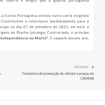
 de Guerra e exigiu que a guarda portuguesa
 a Coroa Portuguesa enviou outra carta exigindo
 Constituinte e retornasse imediatamente para a
ncipe no dia 07 de setembro de 1822, em meio a
gens do Riacho Ipiranga. Contrariado, o príncipe
“Independência ou Morte”
. E naquele mesmo ano,
PRÓXIMO
m
Formatura de promoção de oficiais e praças do
CBMMA