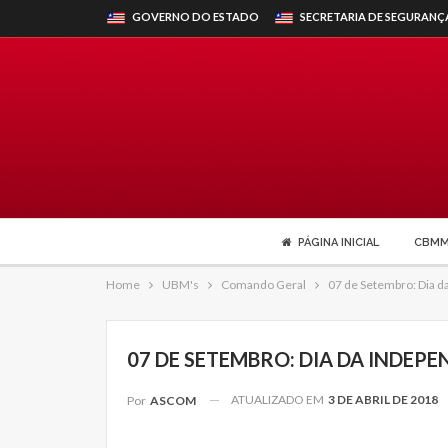
GOVERNO DO ESTADO
SECRETARIA DE SEGURANÇ
PÁGINA INICIAL
CBM
Home
UBM's
Comando Geral
07 de Setembro: Dia d
07 DE SETEMBRO: DIA DA INDEPE
ATUALIZADO EM
3 DE ABRIL DE 2018
Por
ASCOM