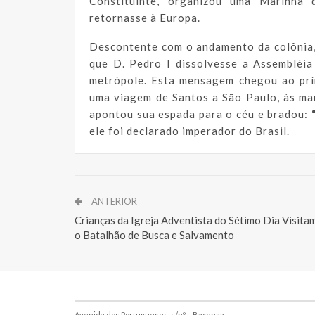
Constituinte, organizou uma Marinha
retornasse à Europa.
Descontente com o andamento da colônia,
que D. Pedro I dissolvesse a Assembléia
metrópole. Esta mensagem chegou ao prí
uma viagem de Santos a São Paulo, às mar
apontou sua espada para o céu e bradou:
ele foi declarado imperador do Brasil.
ANTERIOR
Crianças da Igreja Adventista do Sétimo Dia Visita
o Batalhão de Busca e Salvamento
Avenida dos Portugueses, s/nº – Bacanga.