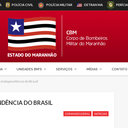
A
POLÍCIA CIVIL
POLÍCIA MILITAR
DETRAN
MA
PERÍCIA
MA
UNIDADES BM’S
SERVIÇOS
MÍDIAS
CONTATO
a Independência do Brasil
NDÊNCIA DO BRASIL
COMANDO GERAL
NOTICIAS