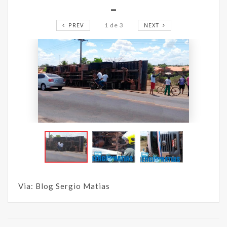
_
PREV
1
de
3
NEXT
Via: Blog Sergio Matias