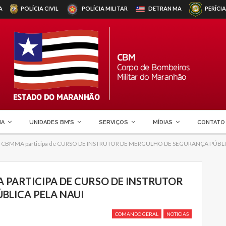
A
POLÍCIA CIVIL
POLÍCIA MILITAR
DETRAN
MA
PERÍCIA
MA
UNIDADES BM’S
SERVIÇOS
MÍDIAS
CONTATO
do CBMMA participa de CURSO DE INSTRUTOR DE MERGULHO DE SEGURANÇA PÚBLI
 PARTICIPA DE CURSO DE INSTRUTOR
BLICA PELA NAUI
COMANDO GERAL
NOTICIAS