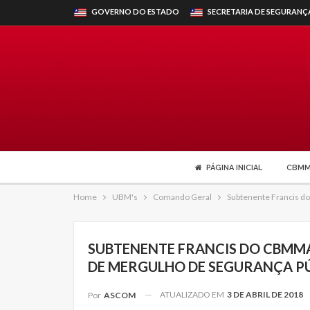
GOVERNO DO ESTADO
SECRETARIA DE SEGURANÇ
PÁGINA INICIAL
CBM
Home
UBM's
Comando Geral
Subtenente Francis 
SUBTENENTE FRANCIS DO CBMMA
DE MERGULHO DE SEGURANÇA PÚ
ATUALIZADO EM
3 DE ABRIL DE 2018
Por
ASCOM