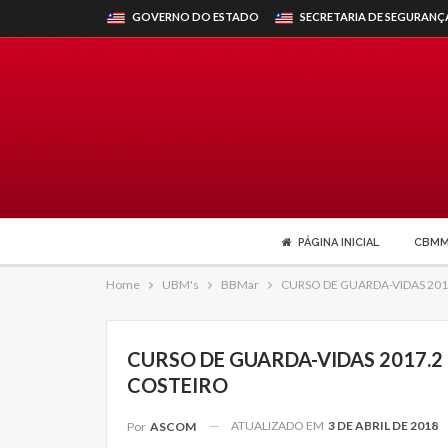
GOVERNO DO ESTADO
SECRETARIA DE SEGURANÇ
PÁGINA INICIAL
CBM
Home
UBM's
BBMar
CURSO DE GUARDA-VIDAS 201
CURSO DE GUARDA-VIDAS 2017.2
COSTEIRO
ATUALIZADO EM
3 DE ABRIL DE 2018
Por
ASCOM