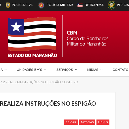
A
POLÍCIA CIVIL
POLÍCIA MILITAR
DETRAN
MA
PERÍCIA
MA
UNIDADES BM’S
SERVIÇOS
MÍDIAS
CONTATO
7.2 REALIZA INSTRUÇÕES NO ESPIGÃO COSTEIRO
 REALIZA INSTRUÇÕES NO ESPIGÃO
BBMAR
NOTICIAS
UBM'S