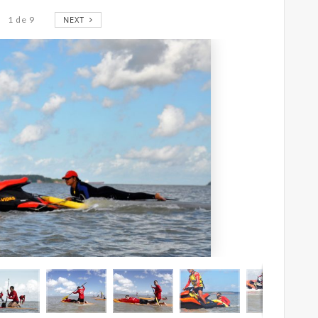
1
de
9
NEXT