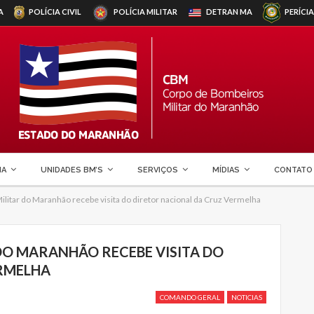
A
POLÍCIA CIVIL
POLÍCIA MILITAR
DETRAN
MA
PERÍCIA
MA
UNIDADES BM’S
SERVIÇOS
MÍDIAS
CONTATO
litar do Maranhão recebe visita do diretor nacional da Cruz Vermelha
DO MARANHÃO RECEBE VISITA DO
ERMELHA
COMANDO GERAL
NOTICIAS