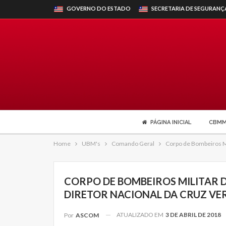
GOVERNO DO ESTADO
SECRETARIA DE SEGURANÇ
PÁGINA INICIAL
CBM
Home
UBM's
Comando Geral
Corpo de Bombeiros Mi
CORPO DE BOMBEIROS MILITAR 
DIRETOR NACIONAL DA CRUZ V
ATUALIZADO EM
3 DE ABRIL DE 2018
Por
ASCOM