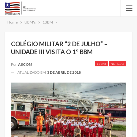
Home
UBM's
1BBM
COLÉGIO MILITAR “2 DE JULHO” –
UNIDADE III VISITA O 1º BBM
1BBM
NOTICIAS
Por
ASCOM
ATUALIZADO EM
3 DE ABRIL DE 2018