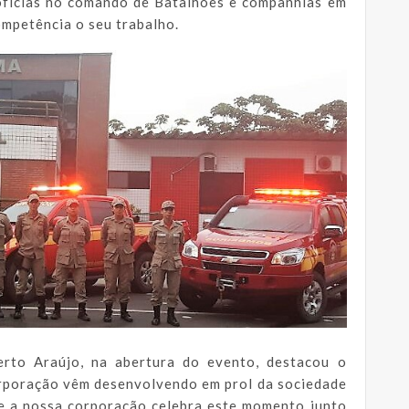
oficias no comando de Batalhões e companhias em
mpetência o seu trabalho.
rto Araújo, na abertura do evento, destacou o
orporação vêm desenvolvendo em prol da sociedade
e a nossa corporação celebra este momento junto