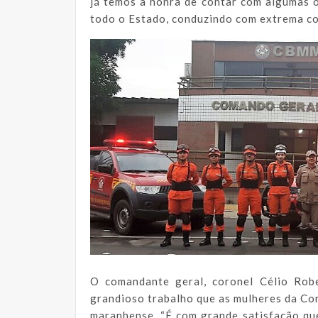
já temos a honra de contar com algumas 
todo o Estado, conduzindo com extrema co
O comandante geral, coronel Célio Robe
grandioso trabalho que as mulheres da C
maranhense. “É com grande satisfação qu