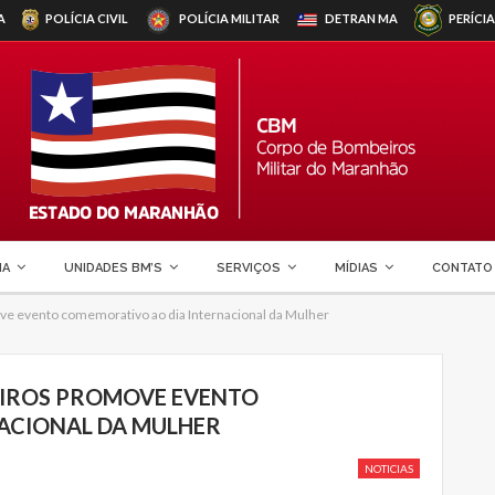
A
POLÍCIA CIVIL
POLÍCIA MILITAR
DETRAN
MA
PERÍCIA
MA
UNIDADES BM’S
SERVIÇOS
MÍDIAS
CONTATO
 evento comemorativo ao dia Internacional da Mulher
IROS PROMOVE EVENTO
ACIONAL DA MULHER
NOTICIAS