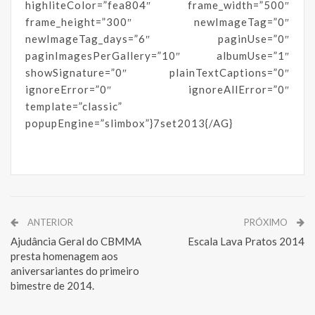
highliteColor=”fea804″ frame_width=”500″
frame_height=”300″ newImageTag=”0″
newImageTag_days=”6″ paginUse=”0″
paginImagesPerGallery=”10″ albumUse=”1″
showSignature=”0″ plainTextCaptions=”0″
ignoreError=”0″ ignoreAllError=”0″
template=”classic”
popupEngine=”slimbox”}7set2013{/AG}
ANTERIOR
PRÓXIMO
Ajudância Geral do CBMMA
Escala Lava Pratos 2014
presta homenagem aos
aniversariantes do primeiro
bimestre de 2014.