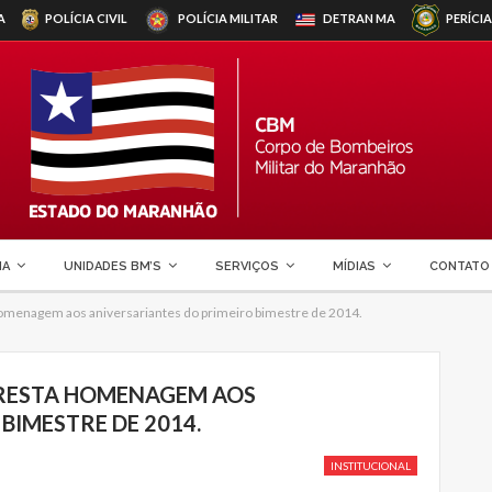
A
POLÍCIA CIVIL
POLÍCIA MILITAR
DETRAN
MA
PERÍCIA
MA
UNIDADES BM’S
SERVIÇOS
MÍDIAS
CONTATO
menagem aos aniversariantes do primeiro bimestre de 2014.
RESTA HOMENAGEM AOS
BIMESTRE DE 2014.
INSTITUCIONAL