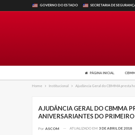
GOVERNO DO ESTADO
SECRETARIA DE SEGURANÇ
PÁGINA INICIAL
CBM
Home
Institucional
Ajudância Geral do CBMMA presta ho
AJUDÂNCIA GERAL DO CBMMA P
ANIVERSARIANTES DO PRIMEIRO 
ATUALIZADO EM
3 DE ABRIL DE 2018
Por
ASCOM