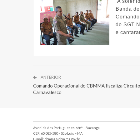
A solenid
Banda de
Comandos
do SGT N
e cantara
ANTERIOR
Comando Operacional do CBMMA fiscaliza Circuit
Carnavalesco
Avenida dos Portugueses, s/nº – Bacanga.
CEP: 65.085-580 – São Luís – MA
E-mail: cbmma@cbm.ma.gov.br