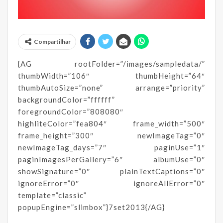
Compartilhar
{AG rootFolder=”/images/sampledata/”
thumbWidth=”106″ thumbHeight=”64″
thumbAutoSize=”none” arrange=”priority”
backgroundColor=”ffffff”
foregroundColor=”808080″
highliteColor=”fea804″ frame_width=”500″
frame_height=”300″ newImageTag=”0″
newImageTag_days=”7″ paginUse=”1″
paginImagesPerGallery=”6″ albumUse=”0″
showSignature=”0″ plainTextCaptions=”0″
ignoreError=”0″ ignoreAllError=”0″
template=”classic”
popupEngine=”slimbox”}7set2013{/AG}