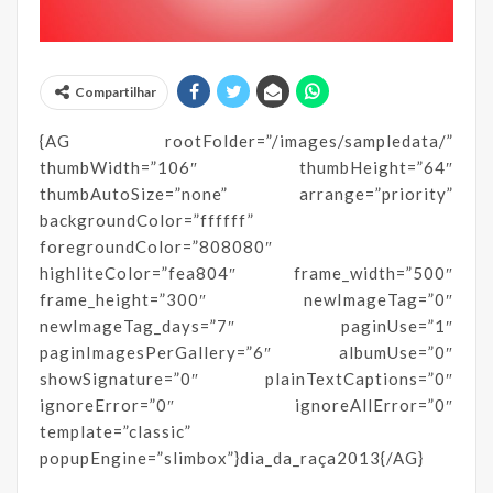
Compartilhar
{AG rootFolder=”/images/sampledata/”
thumbWidth=”106″ thumbHeight=”64″
thumbAutoSize=”none” arrange=”priority”
backgroundColor=”ffffff”
foregroundColor=”808080″
highliteColor=”fea804″ frame_width=”500″
frame_height=”300″ newImageTag=”0″
newImageTag_days=”7″ paginUse=”1″
paginImagesPerGallery=”6″ albumUse=”0″
showSignature=”0″ plainTextCaptions=”0″
ignoreError=”0″ ignoreAllError=”0″
template=”classic”
popupEngine=”slimbox”}dia_da_raça2013{/AG}