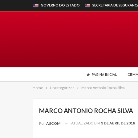
GOVERNO DO ESTADO
SECRETARIA DE SEGURANÇ
PÁGINA INICIAL
CBM
Home
Uncategorized
Marco Antonio Rocha Silva
MARCO ANTONIO ROCHA SILVA
ATUALIZADO EM
3 DE ABRIL DE 2018
Por
ASCOM