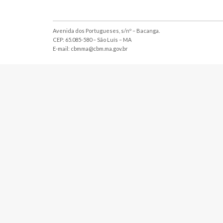
Avenida dos Portugueses, s/nº – Bacanga.
CEP: 65.085-580 – São Luís – MA
E-mail: cbmma@cbm.ma.gov.br