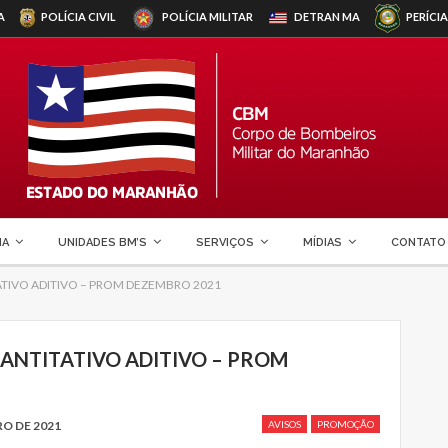
A
POLÍCIA CIVIL
POLÍCIA MILITAR
DETRAN
MA
PERÍCIA
MA
UNIDADES BM’S
SERVIÇOS
MÍDIAS
CONTATO
TATIVO ADITIVO – PROM DEZEMBRO 2021
QUANTITATIVO ADITIVO – PROM
O DE 2021
AVISOS
PROMOÇÃO