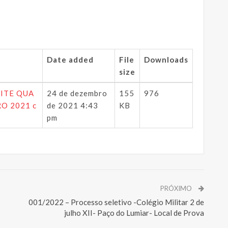
Date added
File
Downloads
size
IMITE QUA
24 de dezembro
155
976
O 2021 c
de 2021 4:43
KB
pm
PRÓXIMO
001/2022 – Processo seletivo -Colégio Militar 2 de
julho XII- Paço do Lumiar- Local de Prova