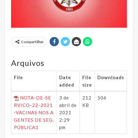
Compartilhar
Arquivos
File
Date
File
Downloads
added
size
NOTA-DE-SE
3 de
212
506
RVICO-22-2021
abril de
KB
-VACINAS NOS A
2021
GENTES DE SEG.
2:29
PÚBLICA1
pm