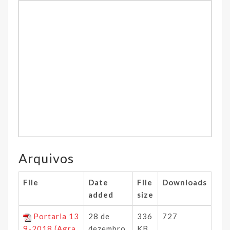
Arquivos
File
Date
File
Downloads
added
size
Portaria 13
28 de
336
727
9-2018 (Agra
dezembro
KB