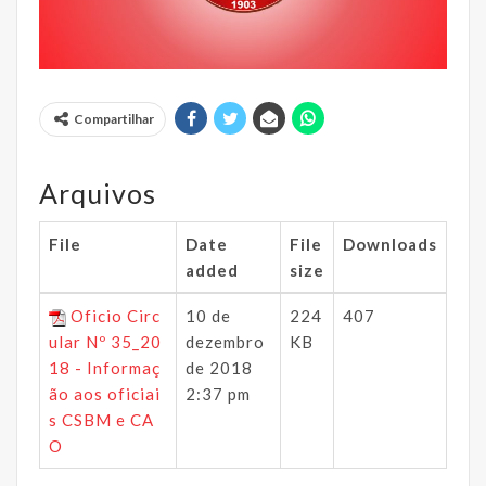
Compartilhar
Arquivos
File
Date
File
Downloads
added
size
Oficio Circ
10 de
224
407
ular Nº 35_20
dezembro
KB
18 - Informaç
de 2018
ão aos oficiai
2:37 pm
s CSBM e CA
O