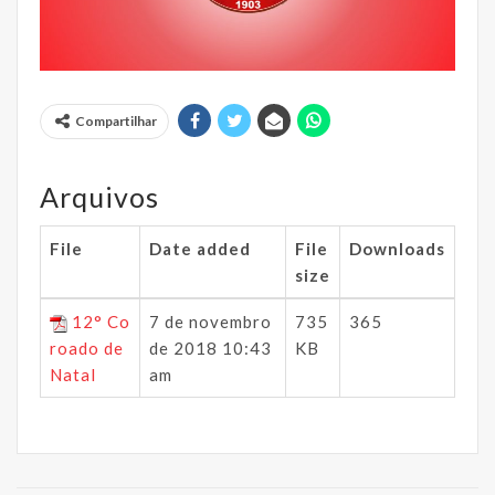
Compartilhar
Arquivos
File
Date added
File
Downloads
size
12° Co
7 de novembro
735
365
roado de
de 2018 10:43
KB
Natal
am