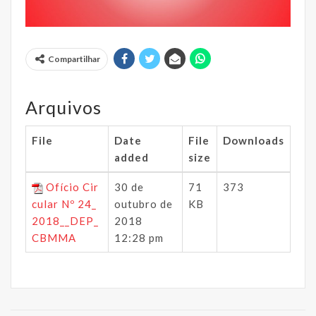
Compartilhar
Arquivos
File
Date
File
Downloads
added
size
Ofício Cir
30 de
71
373
cular Nº 24_
outubro de
KB
2018__DEP_
2018
CBMMA
12:28 pm