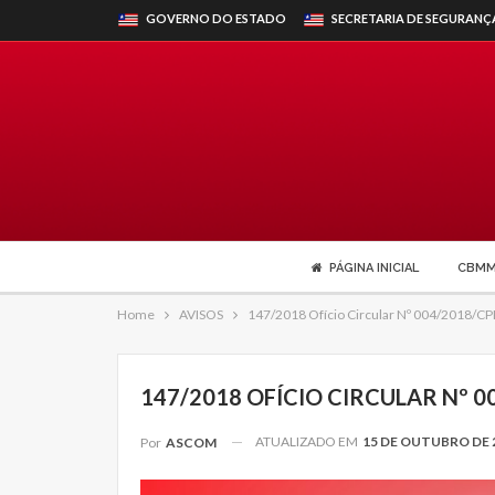
GOVERNO DO ESTADO
SECRETARIA DE SEGURANÇ
PÁGINA INICIAL
CBM
Home
AVISOS
147/2018 Ofício Circular Nº 004/2018/C
147/2018 OFÍCIO CIRCULAR Nº 
ATUALIZADO EM
15 DE OUTUBRO DE 
Por
ASCOM