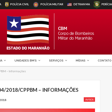
A
POLÍCIA CIVIL
POLÍCIA MILITAR
DETRAN
MA
PERÍCIA
MA
UNIDADES BM’S
SERVIÇOS
MÍDIAS
CONTATO
PPBM – Informações
004/2018/CPPBM – INFORMAÇÕES
2018
AVISOS