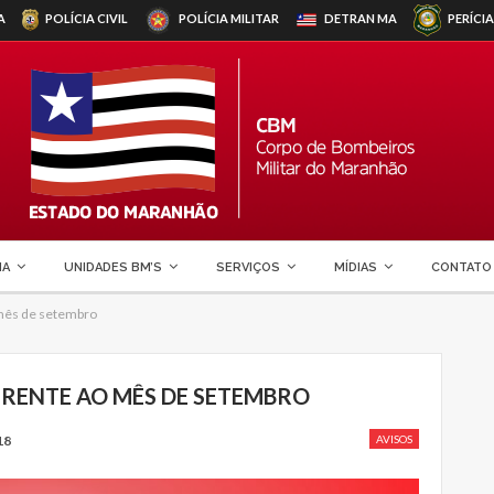
A
POLÍCIA CIVIL
POLÍCIA MILITAR
DETRAN
MA
PERÍCIA
MA
UNIDADES BM’S
SERVIÇOS
MÍDIAS
CONTATO
 mês de setembro
FERENTE AO MÊS DE SETEMBRO
18
AVISOS