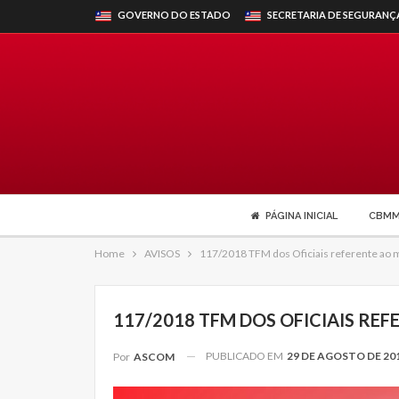
GOVERNO DO ESTADO
SECRETARIA DE SEGURANÇ
PÁGINA INICIAL
CBM
Home
AVISOS
117/2018 TFM dos Oficiais referente ao
117/2018 TFM DOS OFICIAIS RE
PUBLICADO EM
29 DE AGOSTO DE 20
Por
ASCOM