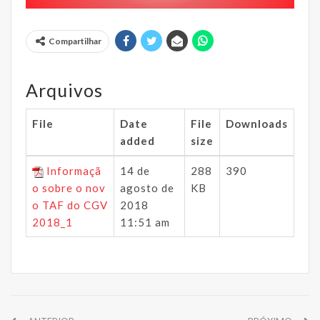
Compartilhar
Arquivos
File
Date
File
Downloads
added
size
Informaçã
14 de
288
390
o sobre o nov
agosto de
KB
o TAF do CGV
2018
2018_1
11:51 am