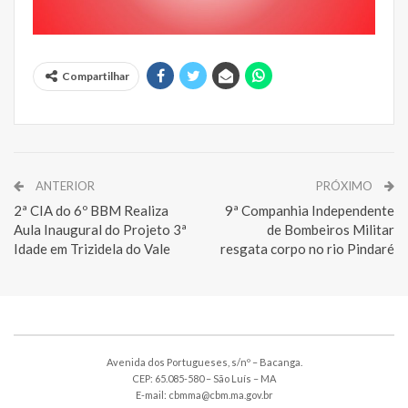
Compartilhar
ANTERIOR
PRÓXIMO
2ª CIA do 6º BBM Realiza
9ª Companhia Independente
Aula Inaugural do Projeto 3ª
de Bombeiros Militar
Idade em Trizidela do Vale
resgata corpo no rio Pindaré
Avenida dos Portugueses, s/nº – Bacanga.
CEP: 65.085-580 – São Luís – MA
E-mail: cbmma@cbm.ma.gov.br