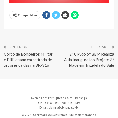
Compartilhar
ANTERIOR
PRÓXIMO
Corpo de Bombeiros Militar
2ª CIA do 6º BBM Realiza
e PRF atuam em retirada de
Aula Inaugural do Projeto 3ª
árvores caídas na BR-316
Idade em Trizidela do Vale
Avenida dos Portugueses, s/nº – Bacanga.
CEP: 65.085-580 – São Luís – MA
E-mail: cbmma@cbm.ma.gov.br
© 2026 - Secretaria de Segurança Pública do Maranhão.