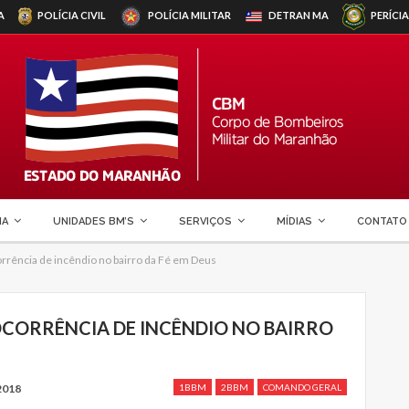
A
POLÍCIA CIVIL
POLÍCIA MILITAR
DETRAN
MA
PERÍCIA
MA
UNIDADES BM’S
SERVIÇOS
MÍDIAS
CONTATO
rência de incêndio no bairro da Fé em Deus
CORRÊNCIA DE INCÊNDIO NO BAIRRO
2018
1BBM
2BBM
COMANDO GERAL