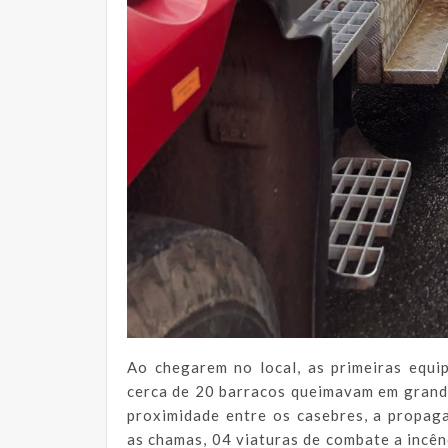
Ao chegarem no local, as primeiras equ
cerca de 20 barracos queimavam em grand
proximidade entre os casebres, a propag
as chamas, 04 viaturas de combate a incên