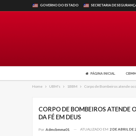
GOVERNO DO ESTADO
SECRETARIA DE SEGURANÇ
PÁGINA INICIAL
CBM
Home
UBM's
1BBM
Corpo de Bombeiros atende ocor
CORPO DE BOMBEIROS ATENDE O
DA FÉ EM DEUS
ATUALIZADO EM
2 DE ABRIL DE 
Por
Admcbmma01