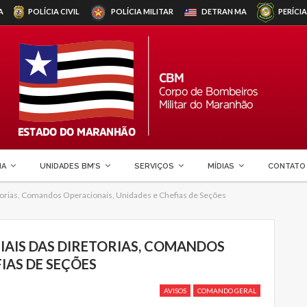
A
POLÍCIA CIVIL
POLÍCIA MILITAR
DETRAN
MA
PERÍCIA
MA
UNIDADES BM’S
SERVIÇOS
MÍDIAS
CONTATO
retorias, Comandos Operacionais, Unidades e Chefias de Seções
CIAIS DAS DIRETORIAS, COMANDOS
IAS DE SEÇÕES
AVISOS
COMANDO GERAL