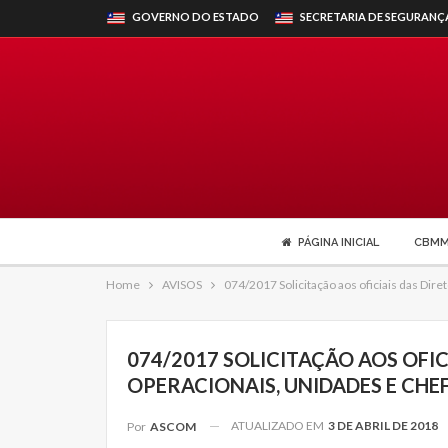
GOVERNO DO ESTADO
SECRETARIA DE SEGURANÇ
PÁGINA INICIAL
CBM
Home
AVISOS
074/2017 Solicitação aos oficiais das Di
074/2017 SOLICITAÇÃO AOS OFI
OPERACIONAIS, UNIDADES E CHEF
ATUALIZADO EM
3 DE ABRIL DE 2018
Por
ASCOM