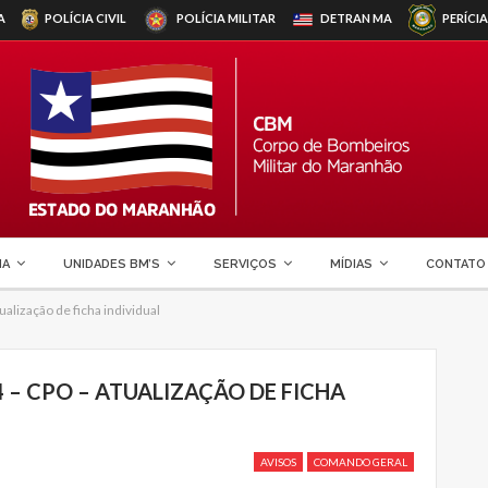
A
POLÍCIA CIVIL
POLÍCIA MILITAR
DETRAN
MA
PERÍCIA
MA
UNIDADES BM’S
SERVIÇOS
MÍDIAS
CONTATO
alização de ficha individual
4 – CPO – ATUALIZAÇÃO DE FICHA
AVISOS
COMANDO GERAL