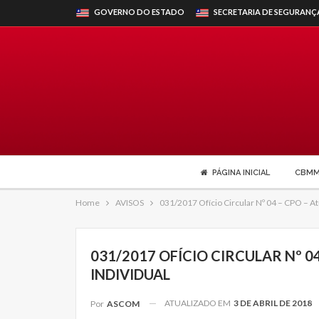
GOVERNO DO ESTADO
SECRETARIA DE SEGURANÇ
PÁGINA INICIAL
CBM
Home
AVISOS
031/2017 Ofício Circular Nº 04 – CPO – Atu
031/2017 OFÍCIO CIRCULAR Nº 0
INDIVIDUAL
ATUALIZADO EM
3 DE ABRIL DE 2018
Por
ASCOM