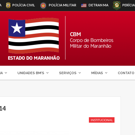
A
POLÍCIA CIVIL
POLÍCIA MILITAR
DETRAN
MA
PERÍCIA
MA
UNIDADES BM’S
SERVIÇOS
MÍDIAS
CONTATO
14
INSTITUCIONAL