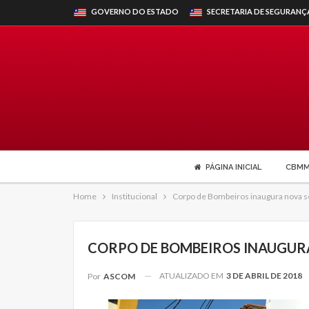
GOVERNO DO ESTADO
SECRETARIA DE SEGURANÇ
PÁGINA INICIAL
CBM
Home
Institucional
Corpo de Bombeiros inaugura nova 
CORPO DE BOMBEIROS INAUGURA
ATUALIZADO EM
3 DE ABRIL DE 2018
Por
ASCOM