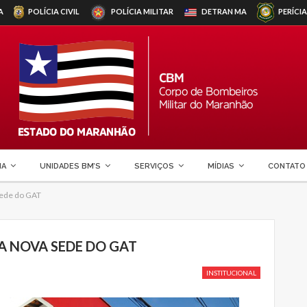
A
POLÍCIA CIVIL
POLÍCIA MILITAR
DETRAN
MA
PERÍCIA
MA
UNIDADES BM’S
SERVIÇOS
MÍDIAS
CONTATO
sede do GAT
 NOVA SEDE DO GAT
INSTITUCIONAL