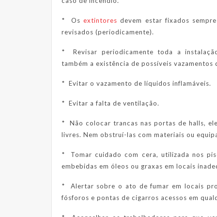
caso de incêndio.
* Os
extintores
devem estar fixados sempre 
revisados (periodicamente).
* Revisar periodicamente toda a instalação
também a existência de possíveis vazamentos 
* Evitar o vazamento de líquidos inflamáveis.
* Evitar a falta de ventilação.
* Não colocar trancas nas portas de halls, el
livres. Nem obstruí-las com materiais ou equi
* Tomar cuidado com cera, utilizada nos pis
embebidas em óleos ou graxas em locais inade
* Alertar sobre o ato de fumar em locais pr
fósforos e pontas de cigarros acessos em qualq