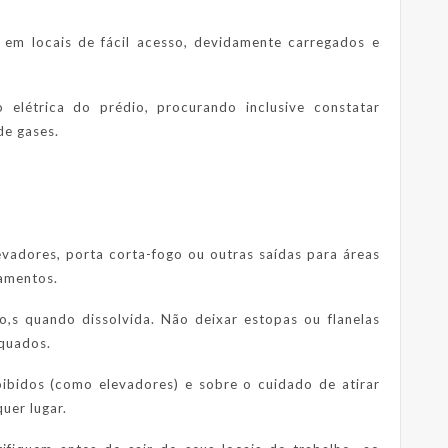
em locais de fácil acesso, devidamente carregados e
 elétrica do prédio, procurando inclusive constatar
de gases.
evadores, porta corta-fogo ou outras saídas para áreas
pamentos.
o,s quando dissolvida. Não deixar estopas ou flanelas
quados.
oibidos (como elevadores) e sobre o cuidado de atirar
uer lugar.