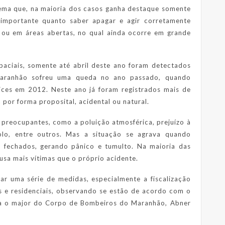
ema que, na maioria dos casos ganha destaque somente
 importante quanto saber apagar e agir corretamente
s ou em áreas abertas, no qual ainda ocorre em grande
paciais, somente até abril deste ano foram detectados
Maranhão sofreu uma queda no ano passado, quando
ices em 2012. Neste ano já foram registrados mais de
por forma proposital, acidental ou natural.
preocupantes, como a poluição atmosférica, prejuízo à
lo, entre outros. Mas a situação se agrava quando
 fechados, gerando pânico e tumulto. Na maioria das
usa mais vítimas que o próprio acidente.
izar uma série de medidas, especialmente a fiscalização
s e residenciais, observando se estão de acordo com o
ca o major do Corpo de Bombeiros do Maranhão, Abner