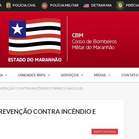
A
POLÍCIA CIVIL
POLÍCIA MILITAR
DETRAN
MA
PERÍCIA
MA
UNIDADES BM’S
SERVIÇOS
MÍDIAS
CONTATO
VENÇÃO CONTRA INCÊNDIO E PÂNICO SÃO LUIS
REVENÇÃO CONTRA INCÊNDIO E
INSTITUCIONAL