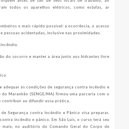
fiquem antes de sair de seus locais de trabalho, ao
ram todos os aparelhos elétricos, como estufas, ar
mbeiros o mais rápido possível: a ocorrência, o acesso
de pessoas acidentadas, inclusive nas proximidades.
incêndio.
ão do socorro e manter a área junto aos hidrantes livre
nico
e adequar às condições de segurança contra incêndio e
do do Maranhão (SENGE/MA) firmou uma parceria com o
 contribuir ao difundir essa prática.
e Segurança contra Incêndio e Pânico visa preparar,
contra incêndio e pânico. Em São Luís, o curso terá seu
de maio, no auditório do Comando Geral do Corpo de