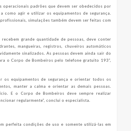
s operacionais padrões que devem ser obedecidos por
 a como agir e utilizar os equipamentos de segurança.
 profissionais, simulações também devem ser feitas com
ue recebem grande quantidade de pessoas, deve conter
idrantes, mangueiras, registros, chuveiros automáticos
evidamente sinalizados. As pessoas devem ainda sair do
para o Corpo de Bombeiros pelo telefone gratuito 193”,
ar os equipamentos de segurança e orientar todos os
ntos, manter a calma e orientar as demais pessoas.
ício. E o Corpo de Bombeiros deve sempre realizar
cionar regularmente”, conclui o especialista.
m perfeita condições de uso e somente utilizá-las em