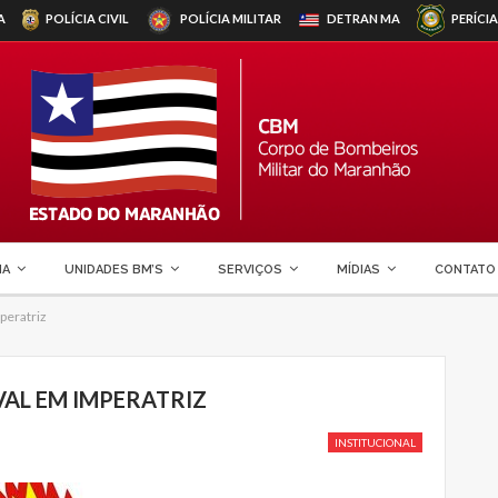
A
POLÍCIA CIVIL
POLÍCIA MILITAR
DETRAN
MA
PERÍCIA
MA
UNIDADES BM’S
SERVIÇOS
MÍDIAS
CONTATO
peratriz
AL EM IMPERATRIZ
INSTITUCIONAL