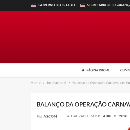
GOVERNO DO ESTADO
SECRETARIA DE SEGURANÇ
PÁGINA INICIAL
CBM
Home
Institucional
Balanço da Operação Carnaval em Im
BALANÇO DA OPERAÇÃO CARNAV
ATUALIZADO EM
3 DE ABRIL DE 2018
Por
ASCOM