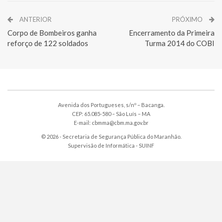
ANTERIOR
PRÓXIMO
Corpo de Bombeiros ganha
Encerramento da Primeira
reforço de 122 soldados
Turma 2014 do COBI
Avenida dos Portugueses, s/nº – Bacanga.
CEP: 65.085-580 – São Luís – MA
E-mail: cbmma@cbm.ma.gov.br
© 2026 - Secretaria de Segurança Pública do Maranhão.
Supervisão de Informática -
SUINF