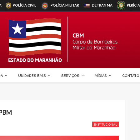
A
POLÍCIA CIVIL
POLÍCIA MILITAR
DETRAN
MA
PERÍCIA
MA
UNIDADES BM’S
SERVIÇOS
MÍDIAS
CONTATO
PPBM
INSTITUCIONAL