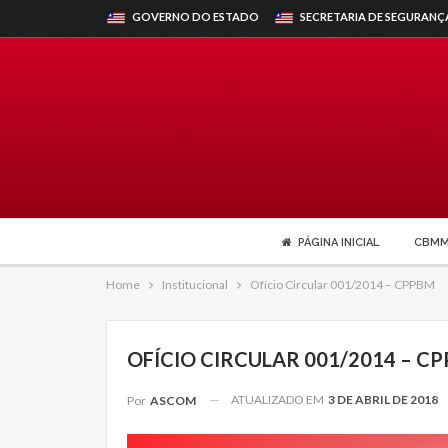
GOVERNO DO ESTADO
SECRETARIA DE SEGURANÇ
PÁGINA INICIAL
CBM
Home
Institucional
Ofício Circular 001/2014 – CPPBM
OFÍCIO CIRCULAR 001/2014 – C
ATUALIZADO EM
3 DE ABRIL DE 2018
Por
ASCOM