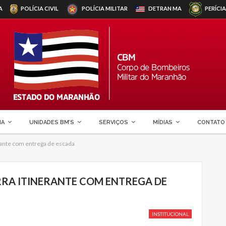
A
POLÍCIA CIVIL
POLÍCIA MILITAR
DETRAN
MA
PERÍCIA
MA
UNIDADES BM’S
SERVIÇOS
MÍDIAS
CONTATO
ante com entrega de escada
A ITINERANTE COM ENTREGA DE
INSTITUCIONAL