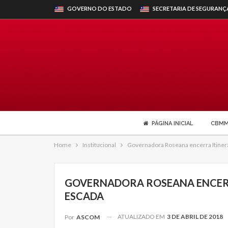
GOVERNO DO ESTADO
SECRETARIA DE SEGURANÇ
PÁGINA INICIAL
CBM
Home
Institucional
Governadora Roseana encerra Itiner
GOVERNADORA ROSEANA ENCERR
ESCADA
ATUALIZADO EM
3 DE ABRIL DE 2018
Por
ASCOM