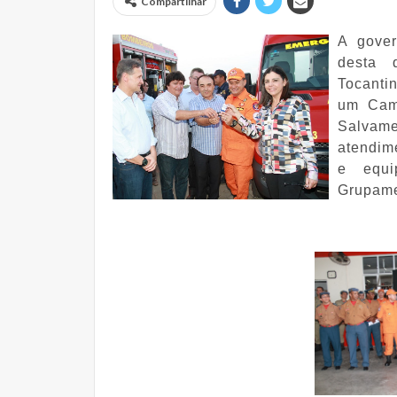
Compartilhar
A gover
desta q
Tocanti
um Cam
Salvam
atendim
e equi
Grupame