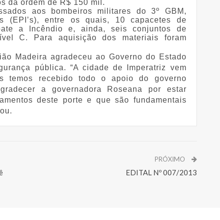
os da ordem de R$ 150 mil.
assados aos bombeiros militares do 3º GBM,
s (EPI’s), entre os quais, 10 capacetes de
ate a Incêndio e, ainda, seis conjuntos de
vel C. Para aquisição dos materiais foram
stião Madeira agradeceu ao Governo do Estado
gurança pública. “A cidade de Imperatriz vem
ós temos recebido todo o apoio do governo
gradecer a governadora Roseana por estar
ipamentos deste porte e que são fundamentais
ou.
PRÓXIMO
ê
EDITAL Nº 007/2013