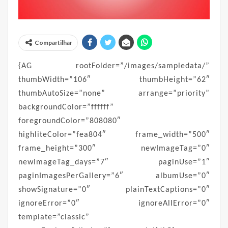
Compartilhar
{AG rootFolder=”/images/sampledata/”
thumbWidth=”106″ thumbHeight=”62″
thumbAutoSize=”none” arrange=”priority”
backgroundColor=”ffffff”
foregroundColor=”808080″
highliteColor=”fea804″ frame_width=”500″
frame_height=”300″ newImageTag=”0″
newImageTag_days=”7″ paginUse=”1″
paginImagesPerGallery=”6″ albumUse=”0″
showSignature=”0″ plainTextCaptions=”0″
ignoreError=”0″ ignoreAllError=”0″
template=”classic”