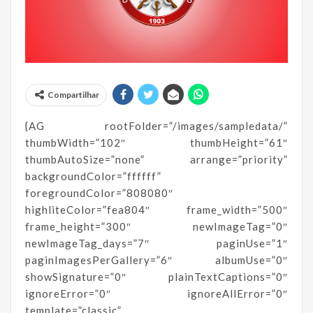
Compartilhar
{AG rootFolder=”/images/sampledata/”
thumbWidth=”102″ thumbHeight=”61″
thumbAutoSize=”none” arrange=”priority”
backgroundColor=”ffffff”
foregroundColor=”808080″
highliteColor=”fea804″ frame_width=”500″
frame_height=”300″ newImageTag=”0″
newImageTag_days=”7″ paginUse=”1″
paginImagesPerGallery=”6″ albumUse=”0″
showSignature=”0″ plainTextCaptions=”0″
ignoreError=”0″ ignoreAllError=”0″
template=”classic”