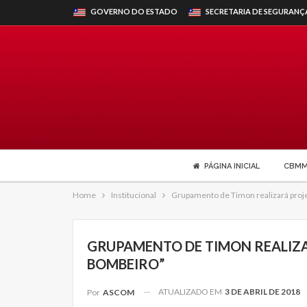
GOVERNO DO ESTADO
SECRETARIA DE SEGURANÇ
PÁGINA INICIAL
CBM
Home
Institucional
Grupamento de Timon realizará proje
GRUPAMENTO DE TIMON REALIZA
BOMBEIRO”
ATUALIZADO EM
3 DE ABRIL DE 2018
Por
ASCOM