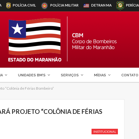
A
POLÍCIA CIVIL
POLÍCIA MILITAR
DETRAN
MA
PERÍCIA
MA
UNIDADES BM’S
SERVIÇOS
MÍDIAS
CONTATO
to “Colônia de Férias Bombeiro”
RÁ PROJETO “COLÔNIA DE FÉRIAS
INSTITUCIONAL