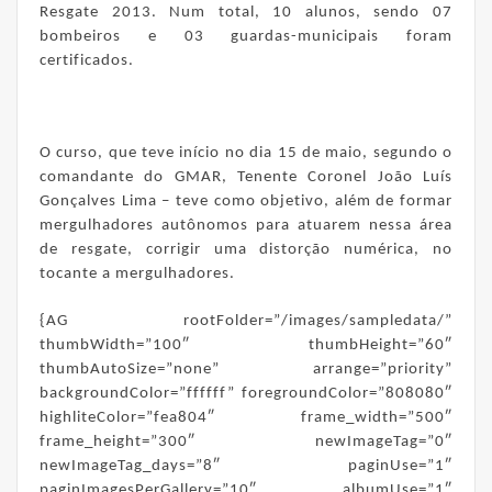
Resgate 2013. Num total, 10 alunos, sendo 07
bombeiros e 03 guardas-municipais foram
certificados.
O curso, que teve início no dia 15 de maio, segundo o
comandante do GMAR, Tenente Coronel João Luís
Gonçalves Lima – teve como objetivo, além de formar
mergulhadores autônomos para atuarem nessa área
de resgate, corrigir uma distorção numérica, no
tocante a mergulhadores.
{AG rootFolder=”/images/sampledata/”
thumbWidth=”100″ thumbHeight=”60″
thumbAutoSize=”none” arrange=”priority”
backgroundColor=”ffffff” foregroundColor=”808080″
highliteColor=”fea804″ frame_width=”500″
frame_height=”300″ newImageTag=”0″
newImageTag_days=”8″ paginUse=”1″
paginImagesPerGallery=”10″ albumUse=”1″