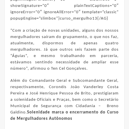
showSignature=”0″ plainTextCaptions=”0″
ignoreError=”0″ ignoreAllError=”0″ template=”classic”
popupEngine=”slimbox”}curso_mergulho13{/AG}
“Com a criação de novas unidades, alguns dos nossos
mergulhadores saíram do grupamento, o que nos faz,
atualmente, dispormos de apenas quatro
mergulhadores. Já que outros seis fazem parte dos
“Águias”, e mesmo trabalhando em parceria,
estávamos sentindo necessidade de ampliar esse
número”, afirmou o Ten Cel Gonçalves.
Além do Comandante Geral e Subcomandante Geral,
respectivamente, Coronéis João Vanderley Costa
Pereira e José Henrique Pessoa de Brito, prestigiaram
a solenidade Oficiais e Praças, bem como o Secretário
Municipal de Segurança com Cidadania – Breno
Galdino.
Solenidade marca o encerramento do Curso
de Mergulhadores Autônomos