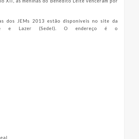
o XII, as meninas do Benedito Leite venceram por
as dos JEMs 2013 estão disponíveis no site da
rte e Lazer (Sedel). O endereço é o
Leal