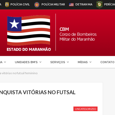
A
POLÍCIA CIVIL
POLÍCIA MILITAR
DETRAN
MA
PERÍCIA
MA
UNIDADES BM’S
SERVIÇOS
MÍDIAS
CONTATO
a vitórias no futsal feminino
ONQUISTA VITÓRIAS NO FUTSAL
UNCATEGORIZED