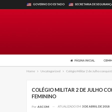
GOVERNO DO ESTADO
SECRETARIA DE SEGURANÇ
PÁGINA INICIAL
CBM
Home
Uncategorized
Colégio Militar 2 de Julho conquist
COLÉGIO MILITAR 2 DE JULHO C
FEMININO
ATUALIZADO EM
3 DE ABRIL DE 2018
Por
ASCOM