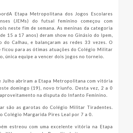
oordA Etapa Metropolitana dos Jogos Escolares
nses (JEMs) do futsal feminino começou com
ols neste fim de semana. As meninas da categoria
(de 15 a 17 anos) deram show no Ginásio do Ipem,
ro do Calhau, e balançaram as redes 33 vezes. O
 ficou para as ótimas atuações do Colégio Militar
ho, única equipe a vencer dois jogos no torneio.
e Julho abriram a Etapa Metropolitana com vitória
este domingo (19), novo triunfo. Desta vez, 2 a 0
aproveitamento na disputa do Infanto Feminino.
 são as garotas do Colégio Militar Tiradentes.
o Colégio Margarida Pires Leal por 7 a 0.
bém estreou com uma excelente vitória na Etapa